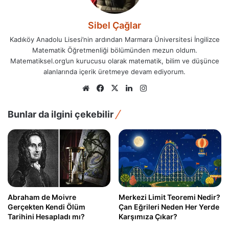
Sibel Çağlar
Kadıköy Anadolu Lisesi’nin ardından Marmara Üniversitesi İngilizce
Matematik Öğretmenliği bölümünden mezun oldum.
Matematiksel.org’un kurucusu olarak matematik, bilim ve düşünce
alanlarında içerik üretmeye devam ediyorum.
Web
Facebook
X
LinkedIn
Instagram
sitesi
Bunlar da ilgini çekebilir
Abraham de Moivre
Merkezi Limit Teoremi Nedir?
Gerçekten Kendi Ölüm
Çan Eğrileri Neden Her Yerde
Tarihini Hesapladı mı?
Karşımıza Çıkar?