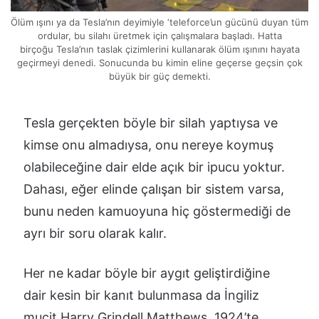
Ölüm ışını ya da Tesla’nın deyimiyle ‘teleforce’un gücünü duyan tüm
ordular, bu silahı üretmek için çalışmalara başladı. Hatta
birçoğu Tesla’nın taslak çizimlerini kullanarak ölüm ışınını hayata
geçirmeyi denedi. Sonucunda bu kimin eline geçerse geçsin çok
büyük bir güç demekti.
Tesla gerçekten böyle bir silah yaptıysa ve
kimse onu almadıysa, onu nereye koymuş
olabileceğine dair elde açık bir ipucu yoktur.
Dahası, eğer elinde çalışan bir sistem varsa,
bunu neden kamuoyuna hiç göstermediği de
ayrı bir soru olarak kalır.
Her ne kadar böyle bir aygıt geliştirdiğine
dair kesin bir kanıt bulunmasa da İngiliz
mucit Harry Grindell Matthews, 1924’te