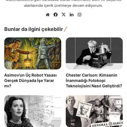
alanlarında içerik üretmeye devam ediyorum.
Web
Facebook
X
LinkedIn
Instagram
sitesi
Bunlar da ilgini çekebilir
Asimov’un Üç Robot Yasası
Chester Carlson: Kimsenin
Gerçek Dünyada İşe Yarar
İnanmadığı Fotokopi
mı?
Teknolojisini Nasıl Geliştirdi?