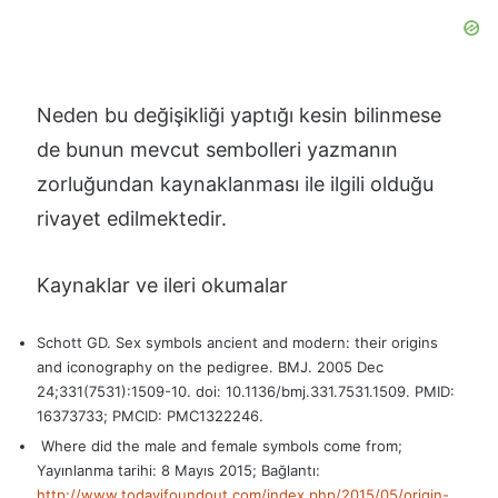
Neden bu değişikliği yaptığı kesin bilinmese
de bunun mevcut sembolleri yazmanın
zorluğundan kaynaklanması ile ilgili olduğu
rivayet edilmektedir.
Kaynaklar ve ileri okumalar
Schott GD. Sex symbols ancient and modern: their origins
and iconography on the pedigree. BMJ. 2005 Dec
24;331(7531):1509-10. doi: 10.1136/bmj.331.7531.1509. PMID:
16373733; PMCID: PMC1322246.
Where did the male and female symbols come from;
Yayınlanma tarihi: 8 Mayıs 2015; Bağlantı:
http://www.todayifoundout.com/index.php/2015/05/origin-