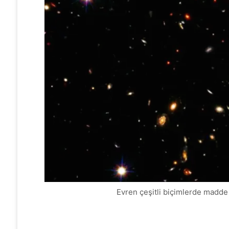
Evren çeşitli biçimlerde madde v