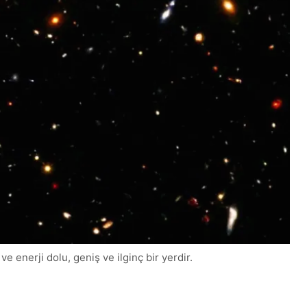
e enerji dolu, geniş ve ilginç bir yerdir.