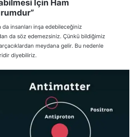
Olabilmesi İçin Ham
urumdur”
ya da insanları inşa edebileceğiniz
ndan da söz edemezsiniz. Çünkü bildiğimiz
 parçacıklardan meydana gelir. Bu nedenle
ir diyebiliriz.