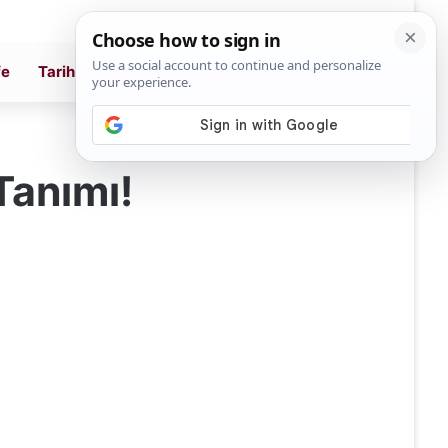
Ara
fe
Tarih
Tanımı!