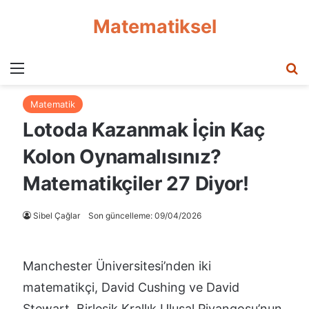
Matematiksel
Menü
A
Matematik
Lotoda Kazanmak İçin Kaç
Kolon Oynamalısınız?
Matematikçiler 27 Diyor!
Sibel Çağlar
Son güncelleme: 09/04/2026
Manchester Üniversitesi’nden iki
matematikçi, David Cushing ve David
Stewart, Birleşik Krallık Ulusal Piyangosu’nun